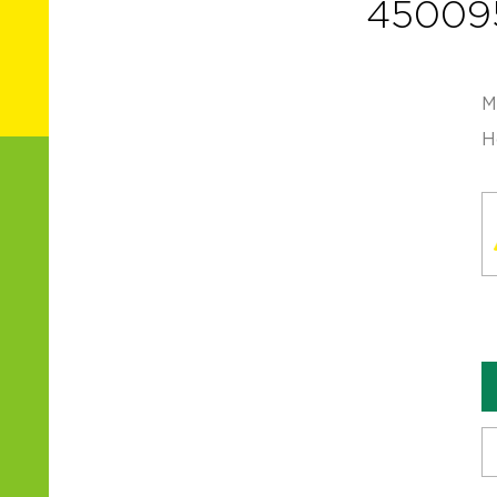
45009
М
Н