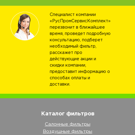
Специалист компании
«РусПромСервисКомплект»
перезвонит в ближайшее
время, проведет подробную
консультацию, подберет
необходимый фильтр,
расскажет про
действующие акции и
скидки компании,
предоставит информацию о
способах оплаты и
доставки.
Каталог фильтров
Салонные фильтры
Воздушные фильтры