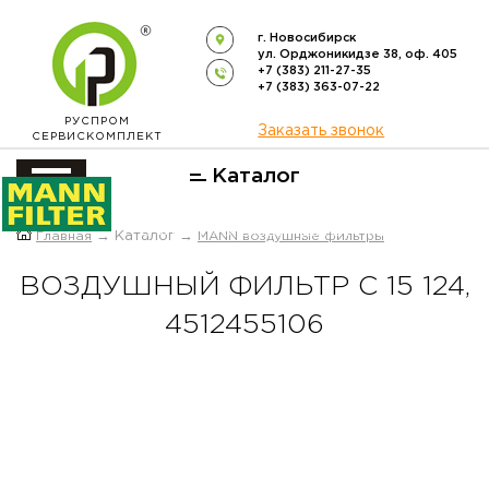
г. Новосибирск
ул. Орджоникидзе 38, оф. 405
+7 (383) 211-27-35
+7 (383) 363-07-22
РУСПРОМ
Заказать звонок
СЕРВИСКОМПЛЕКТ
Каталог
ОФИЦИАЛЬНЫЙ ДИСТРИБЬЮТОР
Главная
→ Каталог →
MANN воздушные фильтры
ФИЛЬТРОВ
MANN-FILTER
В РОССИИ
ВОЗДУШНЫЙ ФИЛЬТР C 15 124,
4512455106