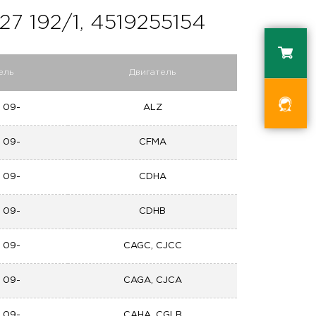
 192/1, 4519255154
ель
Двигатель
| 09-
ALZ
| 09-
CFMA
| 09-
CDHA
| 09-
CDHB
| 09-
CAGC, CJCC
| 09-
CAGA, CJCA
| 09-
CAHA, CGLB