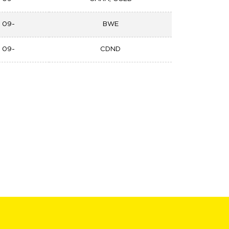
| 09-
BWE
| 09-
CDND