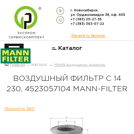
г. Новосибирск
ул. Орджоникидзе 38, оф. 405
+7 (383) 211-27-35
+7 (383) 363-07-22
РУСПРОМ
Заказать звонок
СЕРВИСКОМПЛЕКТ
Каталог
ОФИЦИАЛЬНЫЙ ДИСТРИБЬЮТОР
Главная
→ Каталог →
MANN воздушные фильтры
ФИЛЬТРОВ
MANN-FILTER
В РОССИИ
ВОЗДУШНЫЙ ФИЛЬТР C 14
230, 4523057104 MANN-FILTER
Просмотр 360