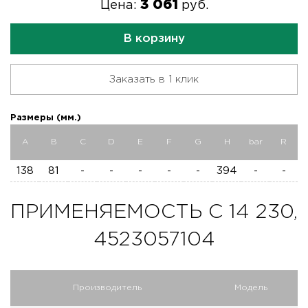
3 061
Цена:
руб.
В корзину
Заказать в 1 клик
Размеры (мм.)
A
B
C
D
E
F
G
H
bar
R
138
81
-
-
-
-
-
394
-
-
ПРИМЕНЯЕМОСТЬ C 14 230,
4523057104
Производитель
Модель