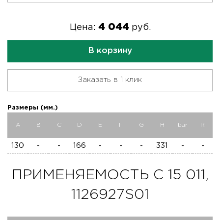
4 044
Цена:
руб.
В корзину
Заказать в 1 клик
Размеры (мм.)
A
B
C
D
E
F
G
H
bar
R
130
-
-
166
-
-
-
331
-
-
ПРИМЕНЯЕМОСТЬ C 15 011,
1126927S01