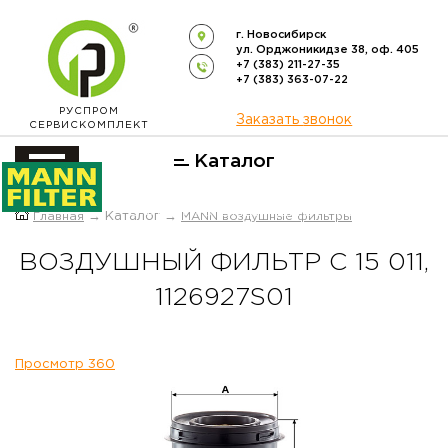
г. Новосибирск
ул. Орджоникидзе 38, оф. 405
+7 (383) 211-27-35
+7 (383) 363-07-22
РУСПРОМ
Заказать звонок
СЕРВИСКОМПЛЕКТ
Каталог
ОФИЦИАЛЬНЫЙ ДИСТРИБЬЮТОР
Главная
→ Каталог →
MANN воздушные фильтры
ФИЛЬТРОВ
MANN-FILTER
В РОССИИ
ВОЗДУШНЫЙ ФИЛЬТР C 15 011,
1126927S01
Просмотр 360