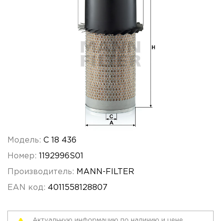
Модель:
C 18 436
Номер:
1192996S01
Производитель:
MANN-FILTER
EAN код:
4011558128807
Актуальную информацию по наличию и цене,