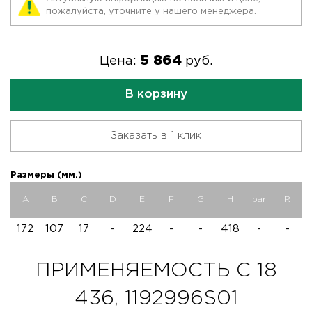
пожалуйста, уточните у нашего менеджера.
5 864
Цена:
руб.
В корзину
Заказать в 1 клик
Размеры (мм.)
A
B
C
D
E
F
G
H
bar
R
172
107
17
-
224
-
-
418
-
-
ПРИМЕНЯЕМОСТЬ C 18
436, 1192996S01