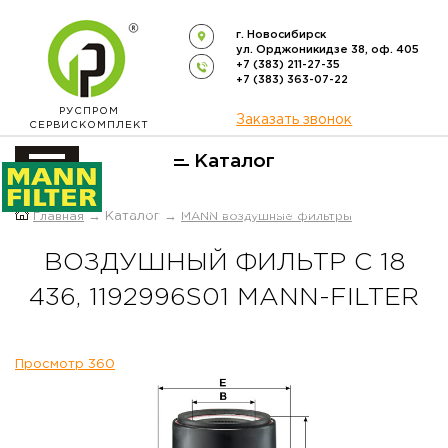
г. Новосибирск
ул. Орджоникидзе 38, оф. 405
+7 (383) 211-27-35
+7 (383) 363-07-22
РУСПРОМ
Заказать звонок
СЕРВИСКОМПЛЕКТ
Каталог
ОФИЦИАЛЬНЫЙ ДИСТРИБЬЮТОР
Главная
→ Каталог →
MANN воздушные фильтры
ФИЛЬТРОВ
MANN-FILTER
В РОССИИ
ВОЗДУШНЫЙ ФИЛЬТР C 18
436, 1192996S01 MANN-FILTER
Просмотр 360