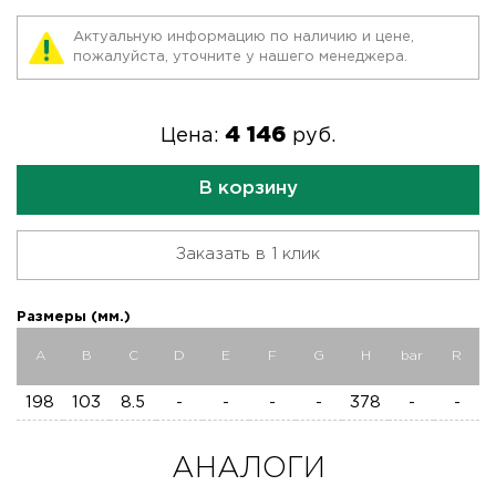
Актуальную информацию по наличию и цене,
пожалуйста, уточните у нашего менеджера.
4 146
Цена:
руб.
В корзину
Заказать в 1 клик
Размеры (мм.)
A
B
C
D
E
F
G
H
bar
R
198
103
8.5
-
-
-
-
378
-
-
АНАЛОГИ