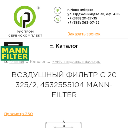
г. Новосибирск
ул. Орджоникидзе 38, оф. 405
+7 (383) 211-27-35
+7 (383) 363-07-22
РУСПРОМ
Заказать звонок
СЕРВИСКОМПЛЕКТ
Каталог
ОФИЦИАЛЬНЫЙ ДИСТРИБЬЮТОР
Главная
→ Каталог →
MANN воздушные фильтры
ФИЛЬТРОВ
MANN-FILTER
В РОССИИ
ВОЗДУШНЫЙ ФИЛЬТР C 20
325/2, 4532555104 MANN-
FILTER
Просмотр 360