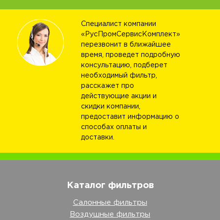
Специалист компании
«РусПромСервисКомплект»
перезвонит в ближайшее
время, проведет подробную
консультацию, подберет
необходимый фильтр,
расскажет про
действующие акции и
скидки компании,
предоставит информацию о
способах оплаты и
доставки.
Каталог фильтров
Салонные фильтры
Воздушные фильтры