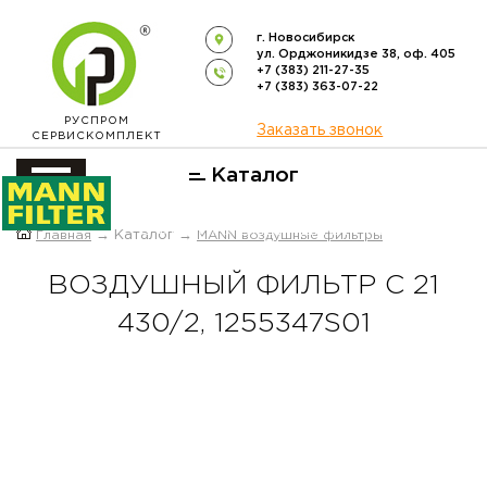
г. Новосибирск
ул. Орджоникидзе 38, оф. 405
+7 (383) 211-27-35
+7 (383) 363-07-22
РУСПРОМ
Заказать звонок
СЕРВИСКОМПЛЕКТ
Каталог
ОФИЦИАЛЬНЫЙ ДИСТРИБЬЮТОР
Главная
→ Каталог →
MANN воздушные фильтры
ФИЛЬТРОВ
MANN-FILTER
В РОССИИ
ВОЗДУШНЫЙ ФИЛЬТР C 21
430/2, 1255347S01