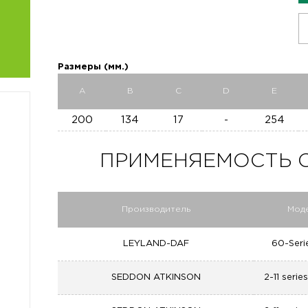
Размеры (мм.)
A
B
C
D
E
200
134
17
-
254
ПРИМЕНЯЕМОСТЬ C 2
Производитель
Мод
LEYLAND-DAF
60-Seri
SEDDON ATKINSON
2-11 serie