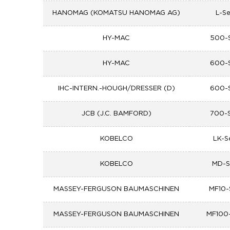
HANOMAG (KOMATSU HANOMAG AG)
L-Se
HY-MAC
500-S
HY-MAC
600-S
IHC-INTERN.-HOUGH/DRESSER (D)
600-S
JCB (J.C. BAMFORD)
700-S
KOBELCO
LK-S
KOBELCO
MD-S
MASSEY-FERGUSON BAUMASCHINEN
MF10-
MASSEY-FERGUSON BAUMASCHINEN
MF100-