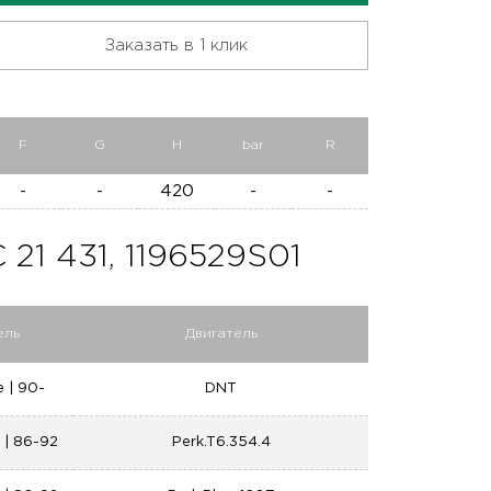
Заказать в 1 клик
F
G
H
bar
R
-
-
420
-
-
1 431, 1196529S01
ель
Двигатель
e | 90-
DNT
s | 86-92
Perk.T6.354.4