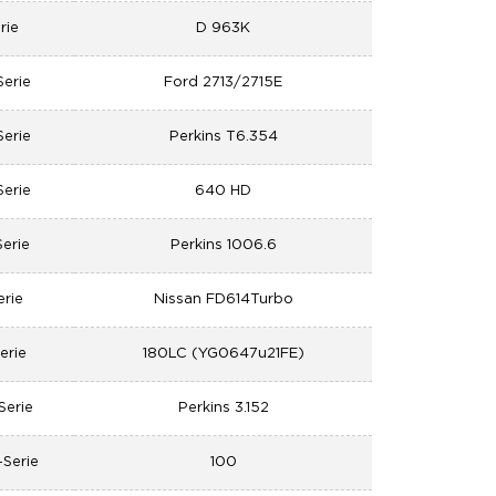
rie
D 963K
erie
Ford 2713/2715E
erie
Perkins T6.354
erie
640 HD
erie
Perkins 1006.6
erie
Nissan FD614Turbo
erie
180LC (YG0647u21FE)
Serie
Perkins 3.152
Serie
100