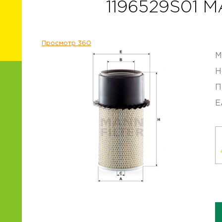
1196529S01 
Просмотр 360
М
Н
П
E