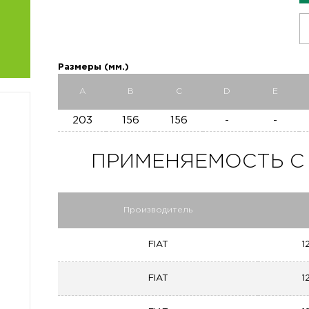
Размеры (мм.)
A
B
C
D
E
203
156
156
-
-
ПРИМЕНЯЕМОСТЬ C 2
Производитель
FIAT
1
FIAT
1