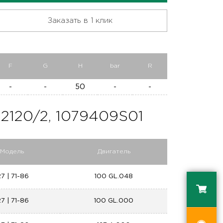
Заказать в 1 клик
F
G
H
bar
R
-
-
50
-
-
120/2, 1079409S01
Модель
Двигатель
27 | 71-86
100 GL.048
27 | 71-86
100 GL.000