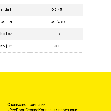
Panda | -
0.9 45
800 | 91-
800 (0.8)
lto | 82-
F8B
lto | 82-
G10B
Специалист компании
«РусПромСервисКомплект» перезвонит