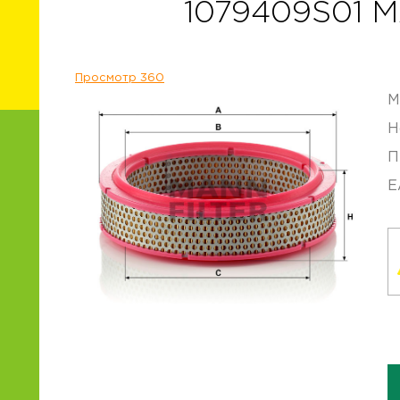
1079409S01 
Просмотр 360
М
Н
П
E