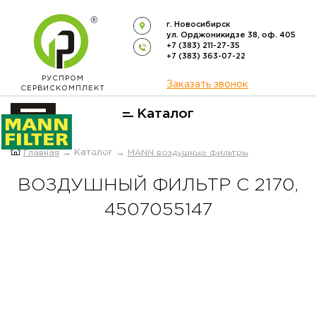
г. Новосибирск
ул. Орджоникидзе 38, оф. 405
+7 (383) 211-27-35
+7 (383) 363-07-22
РУСПРОМ
Заказать звонок
СЕРВИСКОМПЛЕКТ
Каталог
ОФИЦИАЛЬНЫЙ ДИСТРИБЬЮТОР
Главная
→ Каталог →
MANN воздушные фильтры
ФИЛЬТРОВ
MANN-FILTER
В РОССИИ
ВОЗДУШНЫЙ ФИЛЬТР C 2170,
4507055147