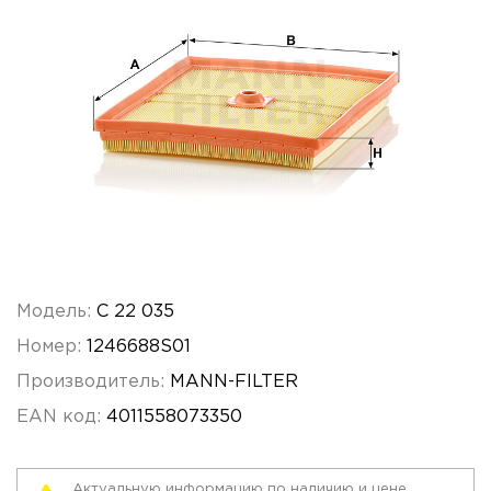
Модель:
C 22 035
Номер:
1246688S01
Производитель:
MANN-FILTER
EAN код:
4011558073350
Актуальную информацию по наличию и цене,