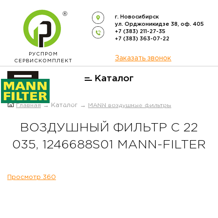
г. Новосибирск
ул. Орджоникидзе 38, оф. 405
+7 (383) 211-27-35
+7 (383) 363-07-22
РУСПРОМ
Заказать звонок
СЕРВИСКОМПЛЕКТ
Каталог
ОФИЦИАЛЬНЫЙ ДИСТРИБЬЮТОР
Главная
→ Каталог →
MANN воздушные фильтры
ФИЛЬТРОВ
MANN-FILTER
В РОССИИ
ВОЗДУШНЫЙ ФИЛЬТР C 22
035, 1246688S01 MANN-FILTER
Просмотр 360