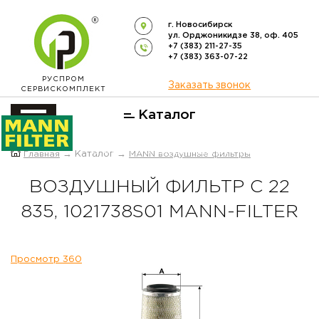
г. Новосибирск
ул. Орджоникидзе 38, оф. 405
+7 (383) 211-27-35
+7 (383) 363-07-22
РУСПРОМ
Заказать звонок
СЕРВИСКОМПЛЕКТ
Каталог
ОФИЦИАЛЬНЫЙ ДИСТРИБЬЮТОР
Главная
→ Каталог →
MANN воздушные фильтры
ФИЛЬТРОВ
MANN-FILTER
В РОССИИ
ВОЗДУШНЫЙ ФИЛЬТР C 22
835, 1021738S01 MANN-FILTER
Просмотр 360