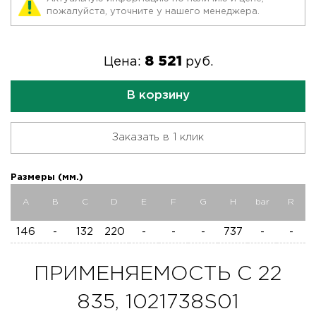
пожалуйста, уточните у нашего менеджера.
8 521
Цена:
руб.
В корзину
Заказать в 1 клик
Размеры (мм.)
A
B
C
D
E
F
G
H
bar
R
146
-
132
220
-
-
-
737
-
-
ПРИМЕНЯЕМОСТЬ C 22
835, 1021738S01