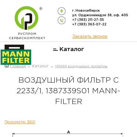
г. Новосибирск
ул. Орджоникидзе 38, оф. 405
+7 (383) 211-27-35
+7 (383) 363-07-22
РУСПРОМ
Заказать звонок
СЕРВИСКОМПЛЕКТ
Каталог
ОФИЦИАЛЬНЫЙ ДИСТРИБЬЮТОР
Главная
→ Каталог →
MANN воздушные фильтры
ФИЛЬТРОВ
MANN-FILTER
В РОССИИ
ВОЗДУШНЫЙ ФИЛЬТР C
2233/1, 1387339S01 MANN-
FILTER
Просмотр 360