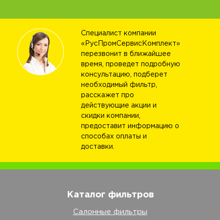
Специалист компании
«РусПромСервисКомплект»
перезвонит в ближайшее
время, проведет подробную
консультацию, подберет
необходимый фильтр,
расскажет про
действующие акции и
скидки компании,
предоставит информацию о
способах оплаты и
доставки.
Каталог фильтров
Салонные фильтры