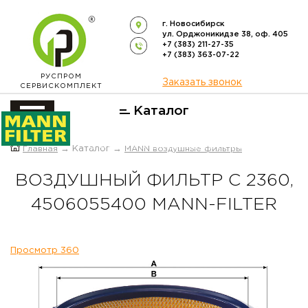
г. Новосибирск
ул. Орджоникидзе 38, оф. 405
+7 (383) 211-27-35
+7 (383) 363-07-22
РУСПРОМ
Заказать звонок
СЕРВИСКОМПЛЕКТ
Каталог
ОФИЦИАЛЬНЫЙ ДИСТРИБЬЮТОР
Главная
→ Каталог →
MANN воздушные фильтры
ФИЛЬТРОВ
MANN-FILTER
В РОССИИ
ВОЗДУШНЫЙ ФИЛЬТР C 2360,
4506055400 MANN-FILTER
Просмотр 360