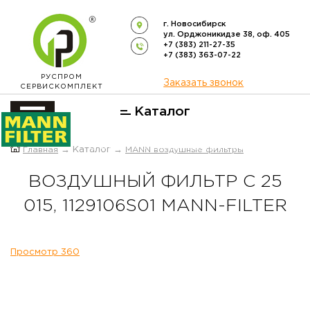
г. Новосибирск
ул. Орджоникидзе 38, оф. 405
+7 (383) 211-27-35
+7 (383) 363-07-22
РУСПРОМ
Заказать звонок
СЕРВИСКОМПЛЕКТ
Каталог
ОФИЦИАЛЬНЫЙ ДИСТРИБЬЮТОР
Главная
→ Каталог →
MANN воздушные фильтры
ФИЛЬТРОВ
MANN-FILTER
В РОССИИ
ВОЗДУШНЫЙ ФИЛЬТР C 25
015, 1129106S01 MANN-FILTER
Просмотр 360