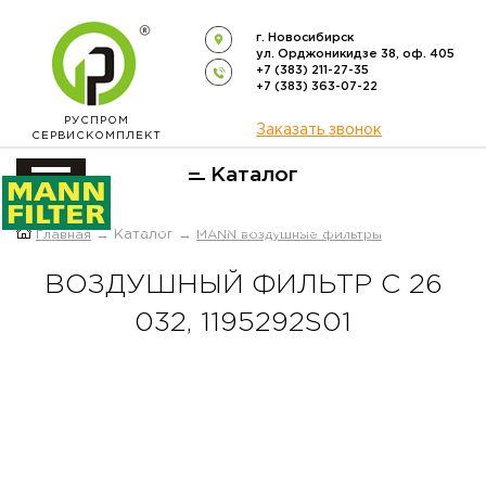
г. Новосибирск
ул. Орджоникидзе 38, оф. 405
+7 (383) 211-27-35
+7 (383) 363-07-22
РУСПРОМ
Заказать звонок
СЕРВИСКОМПЛЕКТ
Каталог
ОФИЦИАЛЬНЫЙ ДИСТРИБЬЮТОР
Главная
→ Каталог →
MANN воздушные фильтры
ФИЛЬТРОВ
MANN-FILTER
В РОССИИ
ВОЗДУШНЫЙ ФИЛЬТР C 26
032, 1195292S01