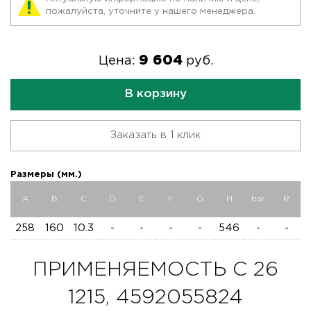
пожалуйста, уточните у нашего менеджера.
9 604
Цена:
руб.
В корзину
Заказать в 1 клик
Размеры (мм.)
A
B
C
D
E
F
G
H
bar
R
258
160
10.3
-
-
-
-
546
-
-
ПРИМЕНЯЕМОСТЬ C 26
1215, 4592055824