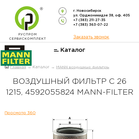
г. Новосибирск
ул. Орджоникидзе 38, оф. 405
+7 (383) 211-27-35
+7 (383) 363-07-22
РУСПРОМ
Заказать звонок
СЕРВИСКОМПЛЕКТ
Каталог
ОФИЦИАЛЬНЫЙ ДИСТРИБЬЮТОР
Главная
→ Каталог →
MANN воздушные фильтры
ФИЛЬТРОВ
MANN-FILTER
В РОССИИ
ВОЗДУШНЫЙ ФИЛЬТР C 26
1215, 4592055824 MANN-FILTER
Просмотр 360