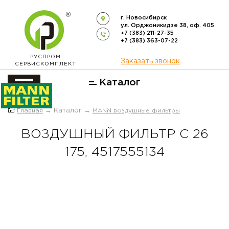
г. Новосибирск
ул. Орджоникидзе 38, оф. 405
+7 (383) 211-27-35
+7 (383) 363-07-22
РУСПРОМ
Заказать звонок
СЕРВИСКОМПЛЕКТ
Каталог
ОФИЦИАЛЬНЫЙ ДИСТРИБЬЮТОР
Главная
→ Каталог →
MANN воздушные фильтры
ФИЛЬТРОВ
MANN-FILTER
В РОССИИ
ВОЗДУШНЫЙ ФИЛЬТР C 26
175, 4517555134