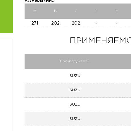
Размеры (мм.)
A
B
C
D
E
271
202
202
-
-
ПРИМЕНЯЕМО
Производитель
ISUZU
ISUZU
ISUZU
ISUZU