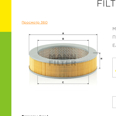
FIL
Просмотр 360
М
П
E