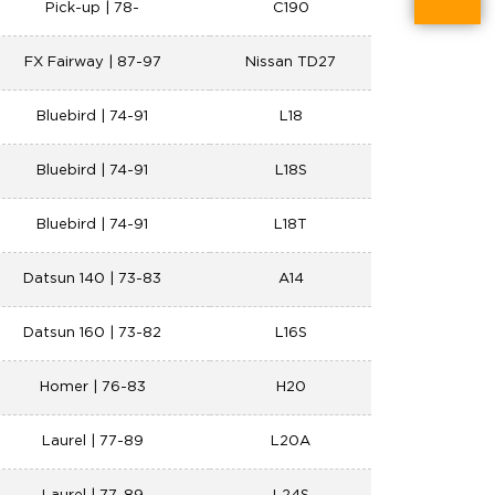
Pick-up | 78-
C190
FX Fairway | 87-97
Nissan TD27
Bluebird | 74-91
L18
Bluebird | 74-91
L18S
Bluebird | 74-91
L18T
Datsun 140 | 73-83
A14
Datsun 160 | 73-82
L16S
Homer | 76-83
H20
Laurel | 77-89
L20A