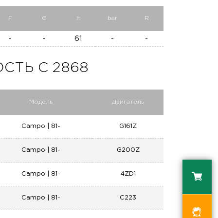
F
G
H
bar
R
-
-
61
-
-
СТЬ C 2868
Модель
Двигатель
Campo | 81-
G161Z
Campo | 81-
G200Z
Campo | 81-
4ZD1
Campo | 81-
C223