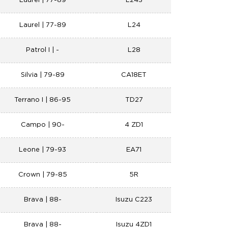
Laurel | 77-89
L24S
Laurel | 77-89
L24
Patrol I | -
L28
Silvia | 79-89
CA18ET
Terrano I | 86-95
TD27
Campo | 90-
4 ZD1
Leone | 79-93
EA71
Crown | 79-85
5R
Brava | 88-
Isuzu C223
Brava | 88-
Isuzu 4ZD1