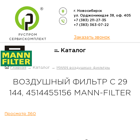
г. Новосибирск
ул. Орджоникидзе 38, оф. 405
+7 (383) 211-27-35
+7 (383) 363-07-22
РУСПРОМ
Заказать звонок
СЕРВИСКОМПЛЕКТ
Каталог
ОФИЦИАЛЬНЫЙ ДИСТРИБЬЮТОР
Главная
→ Каталог →
MANN воздушные фильтры
ФИЛЬТРОВ
MANN-FILTER
В РОССИИ
ВОЗДУШНЫЙ ФИЛЬТР C 29
144, 4514455156 MANN-FILTER
Просмотр 360