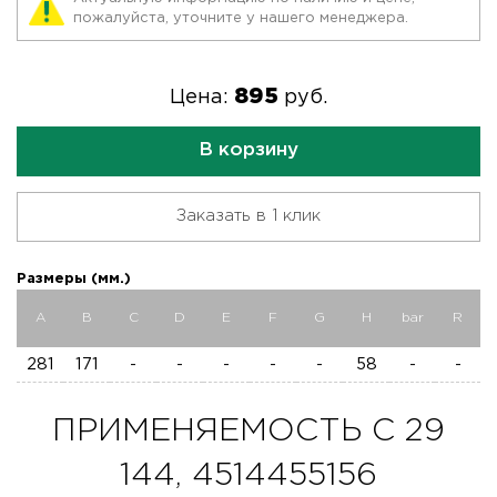
пожалуйста, уточните у нашего менеджера.
895
Цена:
руб.
В корзину
Заказать в 1 клик
Размеры (мм.)
A
B
C
D
E
F
G
H
bar
R
281
171
-
-
-
-
-
58
-
-
ПРИМЕНЯЕМОСТЬ C 29
144, 4514455156