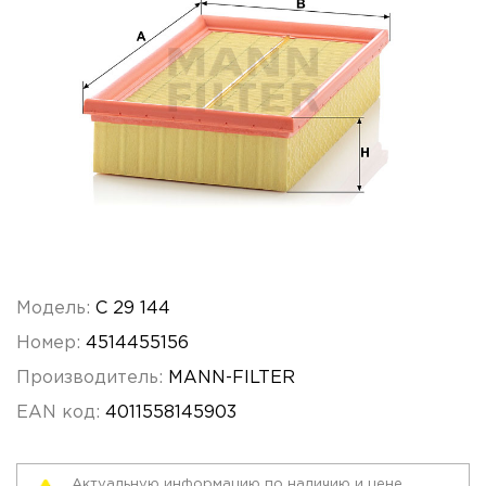
Модель:
C 29 144
Номер:
4514455156
Производитель:
MANN-FILTER
EAN код:
4011558145903
Актуальную информацию по наличию и цене,