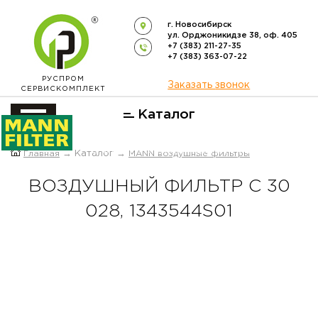
г. Новосибирск
ул. Орджоникидзе 38, оф. 405
+7 (383) 211-27-35
+7 (383) 363-07-22
РУСПРОМ
Заказать звонок
СЕРВИСКОМПЛЕКТ
Каталог
ОФИЦИАЛЬНЫЙ ДИСТРИБЬЮТОР
Главная
→ Каталог →
MANN воздушные фильтры
ФИЛЬТРОВ
MANN-FILTER
В РОССИИ
ВОЗДУШНЫЙ ФИЛЬТР C 30
028, 1343544S01