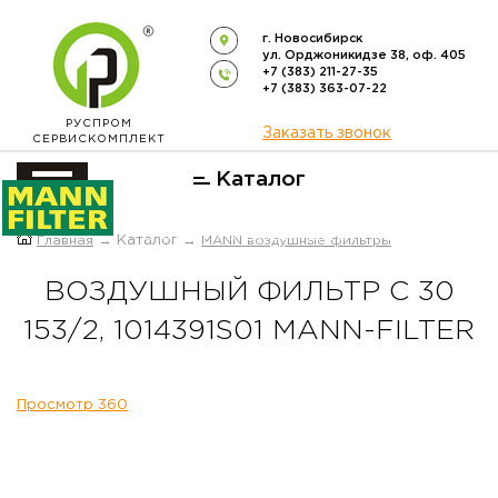
г. Новосибирск
ул. Орджоникидзе 38, оф. 405
+7 (383) 211-27-35
+7 (383) 363-07-22
РУСПРОМ
Заказать звонок
СЕРВИСКОМПЛЕКТ
Каталог
ОФИЦИАЛЬНЫЙ ДИСТРИБЬЮТОР
Главная
→ Каталог →
MANN воздушные фильтры
ФИЛЬТРОВ
MANN-FILTER
В РОССИИ
ВОЗДУШНЫЙ ФИЛЬТР C 30
153/2, 1014391S01 MANN-FILTER
Просмотр 360