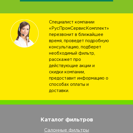
Специалист компании
«РусПромСервисКомплект»
перезвонит в ближайшее
время, проведет подробную
консультацию, подберет
необходимый фильтр,
расскажет про
действующие акции и
скидки компании,
предоставит информацию о
способах оплаты и
доставки.
Каталог фильтров
Салонные фильтры