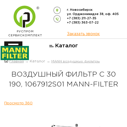
г. Новосибирск
ул. Орджоникидзе 38, оф. 405
+7 (383) 211-27-35
+7 (383) 363-07-22
РУСПРОМ
Заказать звонок
СЕРВИСКОМПЛЕКТ
Каталог
ОФИЦИАЛЬНЫЙ ДИСТРИБЬЮТОР
Главная
→ Каталог →
MANN воздушные фильтры
ФИЛЬТРОВ
MANN-FILTER
В РОССИИ
ВОЗДУШНЫЙ ФИЛЬТР C 30
190, 1067912S01 MANN-FILTER
Просмотр 360