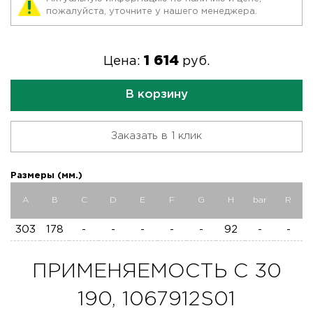
пожалуйста, уточните у нашего менеджера.
1 614
Цена:
руб.
В корзину
Заказать в 1 клик
Размеры (мм.)
A
B
C
D
E
F
G
H
bar
R
303
178
-
-
-
-
-
92
-
-
ПРИМЕНЯЕМОСТЬ C 30
190, 1067912S01