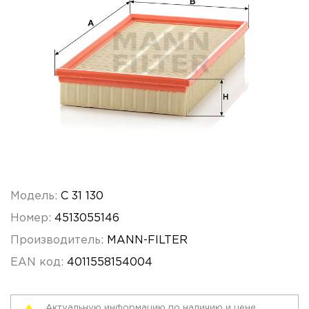
Модель:
C 31 130
Номер:
4513055146
Производитель:
MANN-FILTER
EAN код:
4011558154004
Актуальную информацию по наличию и цене,