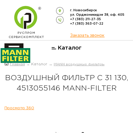
г. Новосибирск
ул. Орджоникидзе 38, оф. 405
+7 (383) 211-27-35
+7 (383) 363-07-22
РУСПРОМ
Заказать звонок
СЕРВИСКОМПЛЕКТ
Каталог
ОФИЦИАЛЬНЫЙ ДИСТРИБЬЮТОР
Главная
→ Каталог →
MANN воздушные фильтры
ФИЛЬТРОВ
MANN-FILTER
В РОССИИ
ВОЗДУШНЫЙ ФИЛЬТР C 31 130,
4513055146 MANN-FILTER
Просмотр 360