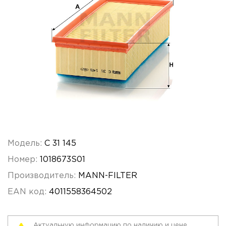
Модель:
C 31 145
Номер:
1018673S01
Производитель:
MANN-FILTER
EAN код:
4011558364502
Актуальную информацию по наличию и цене,