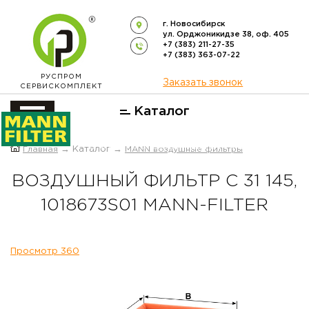
г. Новосибирск
ул. Орджоникидзе 38, оф. 405
+7 (383) 211-27-35
+7 (383) 363-07-22
РУСПРОМ
Заказать звонок
СЕРВИСКОМПЛЕКТ
Каталог
ОФИЦИАЛЬНЫЙ ДИСТРИБЬЮТОР
Главная
→ Каталог →
MANN воздушные фильтры
ФИЛЬТРОВ
MANN-FILTER
В РОССИИ
ВОЗДУШНЫЙ ФИЛЬТР C 31 145,
1018673S01 MANN-FILTER
Просмотр 360