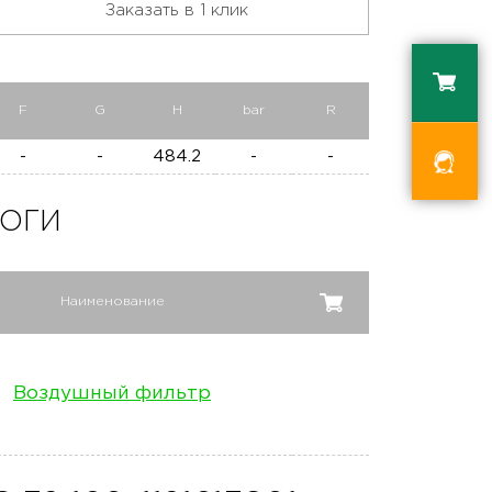
Заказать в 1 клик
F
G
H
bar
R
-
-
484.2
-
-
ОГИ
Наименование
Воздушный фильтр