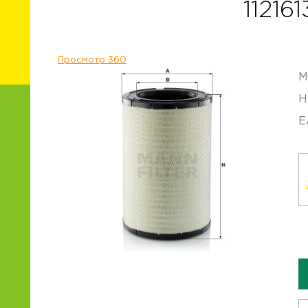
11216
Просмотр 360
М
Н
E