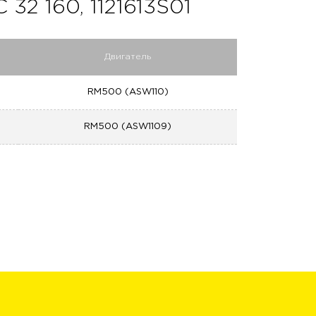
2 160, 1121613S01
Двигатель
RM500 (ASW110)
RM500 (ASW1109)