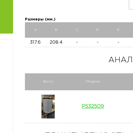
Размеры (мм.)
A
B
C
D
E
317.6
208.4
-
-
-
АНАЛ
Фото
Модель
P532509