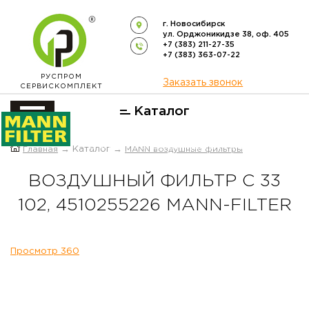
г. Новосибирск
ул. Орджоникидзе 38, оф. 405
+7 (383) 211-27-35
+7 (383) 363-07-22
РУСПРОМ
Заказать звонок
СЕРВИСКОМПЛЕКТ
Каталог
ОФИЦИАЛЬНЫЙ ДИСТРИБЬЮТОР
Главная
→ Каталог →
MANN воздушные фильтры
ФИЛЬТРОВ
MANN-FILTER
В РОССИИ
ВОЗДУШНЫЙ ФИЛЬТР C 33
102, 4510255226 MANN-FILTER
Просмотр 360