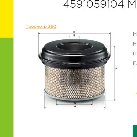
4591059104 
Просмотр 360
М
Н
П
E