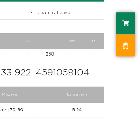
Заказать в 1 клик
F
G
H
bar
R
-
-
258
-
-
3 922, 4591059104
Модель
Двигатель
zor | 70-80
B 24