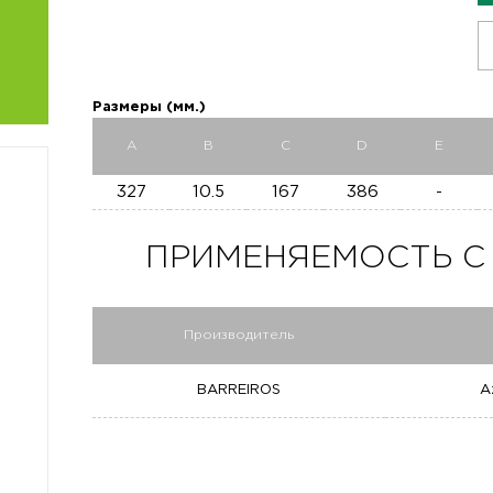
Размеры (мм.)
A
B
C
D
E
327
10.5
167
386
-
ПРИМЕНЯЕМОСТЬ C 3
Производитель
BARREIROS
A