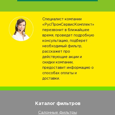
Специалист компании
«РусПромСервисКомплект»
перезвонит в ближайшее
время, проведет подробную
консультацию, подберет
необходимый фильтр,
расскажет про
действующие акции и
скидки компании,
предоставит информацию о
способах оплаты и
доставки.
Каталог фильтров
Салонные фильтры