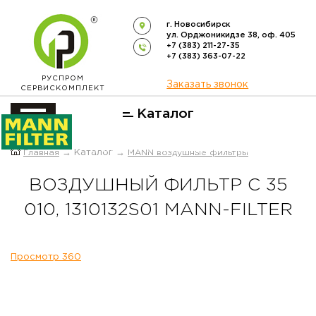
г. Новосибирск
ул. Орджоникидзе 38, оф. 405
+7 (383) 211-27-35
+7 (383) 363-07-22
РУСПРОМ
Заказать звонок
СЕРВИСКОМПЛЕКТ
Каталог
ОФИЦИАЛЬНЫЙ ДИСТРИБЬЮТОР
Главная
→ Каталог →
MANN воздушные фильтры
ФИЛЬТРОВ
MANN-FILTER
В РОССИИ
ВОЗДУШНЫЙ ФИЛЬТР C 35
010, 1310132S01 MANN-FILTER
Просмотр 360