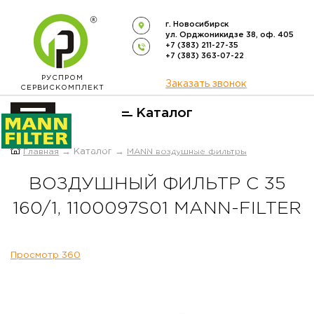
г. Новосибирск
ул. Орджоникидзе 38, оф. 405
+7 (383) 211-27-35
+7 (383) 363-07-22
РУСПРОМ
Заказать звонок
СЕРВИСКОМПЛЕКТ
Каталог
ОФИЦИАЛЬНЫЙ ДИСТРИБЬЮТОР
Главная
→ Каталог →
MANN воздушные фильтры
ФИЛЬТРОВ
MANN-FILTER
В РОССИИ
ВОЗДУШНЫЙ ФИЛЬТР C 35
160/1, 1100097S01 MANN-FILTER
Просмотр 360