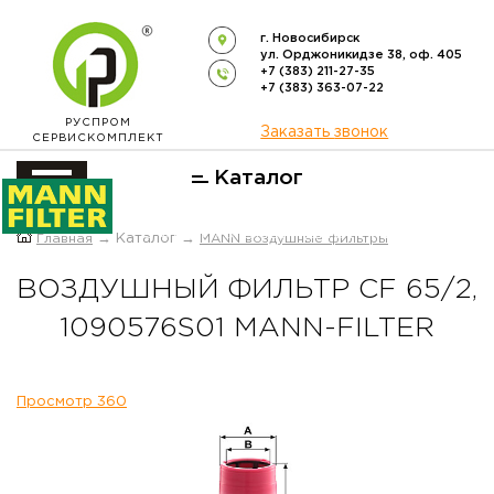
г. Новосибирск
ул. Орджоникидзе 38, оф. 405
+7 (383) 211-27-35
+7 (383) 363-07-22
РУСПРОМ
Заказать звонок
СЕРВИСКОМПЛЕКТ
Каталог
ОФИЦИАЛЬНЫЙ ДИСТРИБЬЮТОР
Главная
→ Каталог →
MANN воздушные фильтры
ФИЛЬТРОВ
MANN-FILTER
В РОССИИ
ВОЗДУШНЫЙ ФИЛЬТР CF 65/2,
1090576S01 MANN-FILTER
Просмотр 360