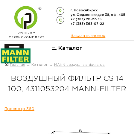
г. Новосибирск
ул. Орджоникидзе 38, оф. 405
+7 (383) 211-27-35
+7 (383) 363-07-22
РУСПРОМ
Заказать звонок
СЕРВИСКОМПЛЕКТ
Каталог
ОФИЦИАЛЬНЫЙ ДИСТРИБЬЮТОР
Главная
→ Каталог →
MANN воздушные фильтры
ФИЛЬТРОВ
MANN-FILTER
В РОССИИ
ВОЗДУШНЫЙ ФИЛЬТР CS 14
100, 4311053204 MANN-FILTER
Просмотр 360