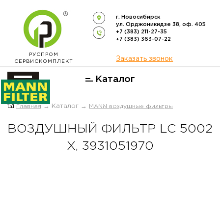
г. Новосибирск
ул. Орджоникидзе 38, оф. 405
+7 (383) 211-27-35
+7 (383) 363-07-22
РУСПРОМ
Заказать звонок
СЕРВИСКОМПЛЕКТ
Каталог
ОФИЦИАЛЬНЫЙ ДИСТРИБЬЮТОР
Главная
→ Каталог →
MANN воздушные фильтры
ФИЛЬТРОВ
MANN-FILTER
В РОССИИ
ВОЗДУШНЫЙ ФИЛЬТР LC 5002
X, 3931051970