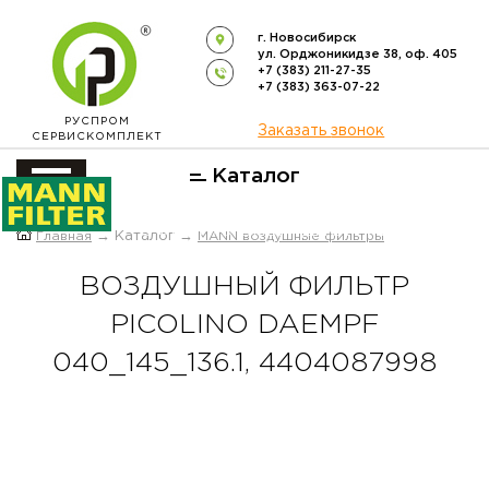
г. Новосибирск
ул. Орджоникидзе 38, оф. 405
+7 (383) 211-27-35
+7 (383) 363-07-22
РУСПРОМ
Заказать звонок
СЕРВИСКОМПЛЕКТ
Каталог
ОФИЦИАЛЬНЫЙ ДИСТРИБЬЮТОР
Главная
→ Каталог →
MANN воздушные фильтры
ФИЛЬТРОВ
MANN-FILTER
В РОССИИ
ВОЗДУШНЫЙ ФИЛЬТР
PICOLINO DAEMPF
040_145_136.1, 4404087998